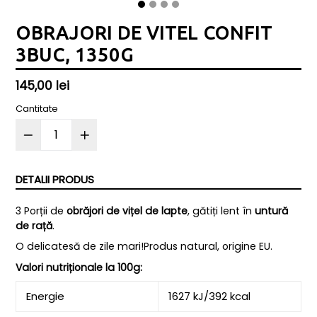
OBRAJORI DE VITEL CONFIT
3BUC, 1350G
Preț
145,00 lei
normal
Cantitate
DETALII PRODUS
3 Porții de
obrăjori de vițel de lapte
, gătiți lent în
untură
de rață
.
O delicatesă de zile mari!
Produs natural, origine EU.
Valori nutriționale la 100g:
Energie
1627 kJ/392 kcal