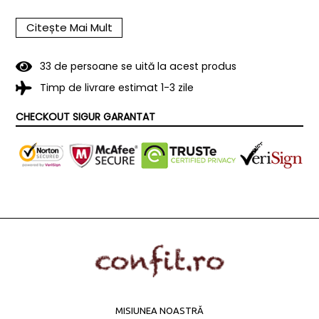
35g (din care acizi
Lipide
grași saturați 12,5g)
Citește Mai Mult
0,2g (din care zahăr
Glucide
3
3
de persoane se uită la acest produs
0g)
Timp de livrare estimat 1-3 zile
Proteine
16g
CHECKOUT SIGUR GARANTAT
Sare
1,51g
Detalii păstrare produs: A se păstra la temperatură
ambientală, până la data inscripționată pe ambalaj.
MISIUNEA NOASTRĂ